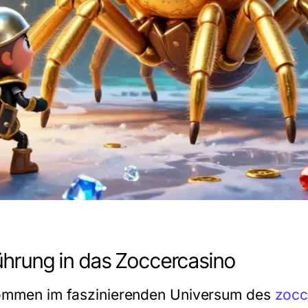
ührung in das Zoccercasino
ommen im faszinierenden Universum des
zocc