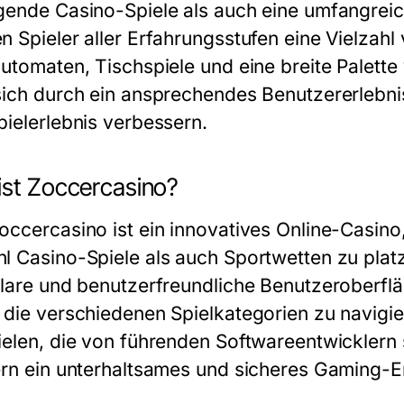
gende Casino-Spiele als auch eine umfangreic
n Spieler aller Erfahrungsstufen eine Vielzahl
automaten, Tischspiele und eine breite Palett
sich durch ein ansprechendes Benutzererlebnis
pielerlebnis verbessern.
ist Zoccercasino?
occercasino ist ein innovatives Online-Casino,
l Casino-Spiele als auch Sportwetten zu platzi
klare und benutzerfreundliche Benutzeroberfläc
 die verschiedenen Spielkategorien zu navigi
ielen, die von führenden Softwareentwicklern
ern ein unterhaltsames und sicheres Gaming-Er