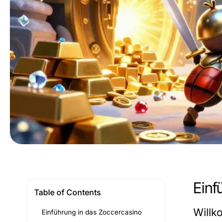
Einf
Table of Contents
Willk
Einführung in das Zoccercasino