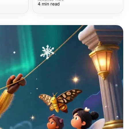
4
min read