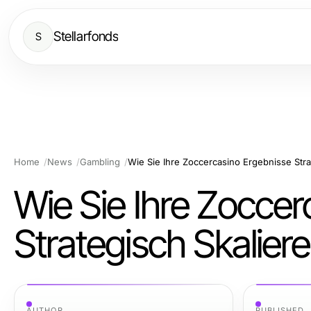
Stellarfonds
S
Home
News
Gambling
Wie Sie Ihre Zoccercasino Ergebnisse Stra
Wie Sie Ihre Zoccer
Strategisch Skalier
AUTHOR
PUBLISHED