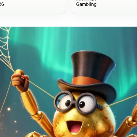
26
Gambling