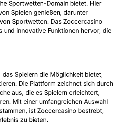
he Sportwetten-Domain bietet. Hier
 von Spielen genießen, darunter
e von Sportwetten. Das Zoccercasino
 und innovative Funktionen hervor, die
 das Spielern die Möglichkeit bietet,
eren. Die Plattform zeichnet sich durch
he aus, die es Spielern erleichtert,
eren. Mit einer umfangreichen Auswahl
 stammen, ist Zoccercasino bestrebt,
lebnis zu bieten.