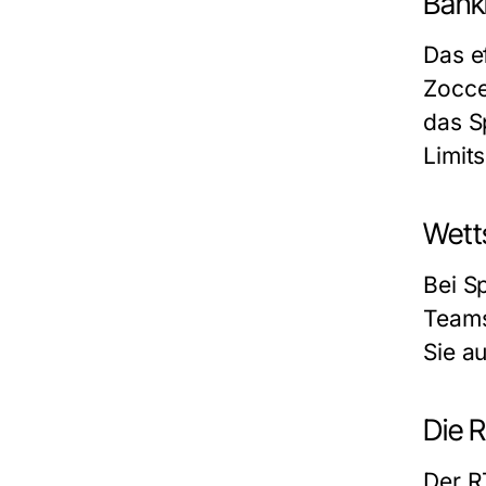
Bankr
Das e
Zocce
das S
Limits
Wett
Bei S
Teams
Sie a
Die 
Der R