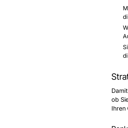
M
d
W
A
S
d
Stra
Damit
ob Sie
Ihren