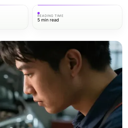
READING TIME
5
min read