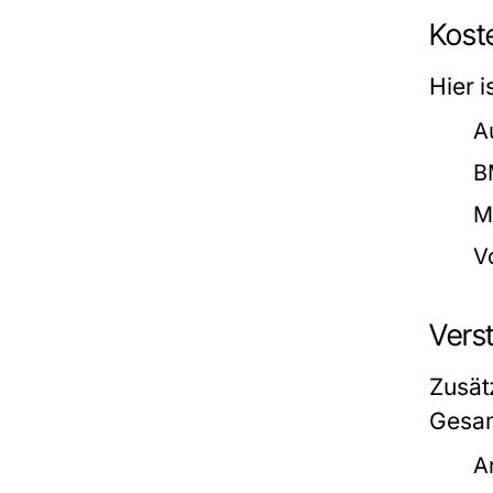
Kost
Hier 
A
B
M
V
Vers
Zusät
Gesam
A