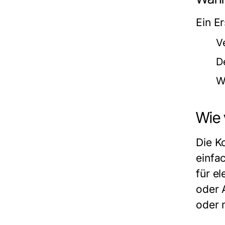
Ein E
V
D
W
Wie 
Die K
einfa
für e
oder 
oder 