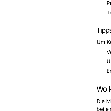
P
T
Tipp
Um Ko
V
Ü
E
Wo k
Die Mö
bei e