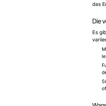
das E
Die 
Es gi
varii
M
l
F
d
S
o
Wann