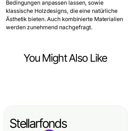
Bedingungen anpassen lassen, sowie
klassische Holzdesigns, die eine natürliche
Ästhetik bieten. Auch kombinierte Materialien
werden zunehmend nachgefragt.
You Might Also Like
Home and Garden
Home and Garden
Was hat sich 2026 bei der
Home and Garden
Ein umfassender Leitfaden für
Altbausanierung Augsburg
Getestete Carport Methoden:
Schiebetore für anspruchsvolle
geändert?
Praktische Tipps für effektiven
Hausbesitzer 2026
Stellarfonds
Schutz 2026