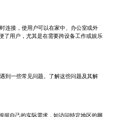
备同时连接，使用户可以在家中、办公室或外
便了用户，尤其是在需要跨设备工作或娱乐
可能遇到一些常见问题。了解这些问题及其解
根据自己的实际需求，如访问特定地区的网