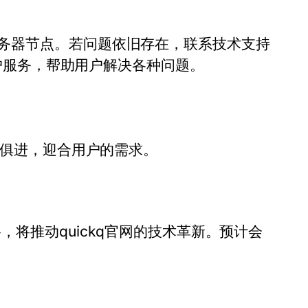
务器节点。若问题依旧存在，联系技术支持
客户服务，帮助用户解决各种问题。
时俱进，迎合用户的需求。
将推动quickq官网的技术革新。预计会